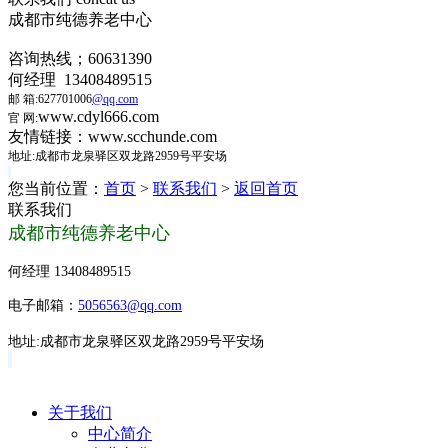
成都市纯德养老中心
咨询热线；60631390
何经理 13408489515
邮 箱:627701006
@qq.com
www.cdyl666.com
官 网:
友情链接：www.scchunde.com
地址:成都市龙泉驿区双龙路2959号平安场
您当前位置：
首页
>
联系我们
>
返回首页
联系我们
成都市纯德养老中心
何经理 13408489515
电子邮箱：
5056563@qq.com
地址:成都市龙泉驿区双龙路2959号平安场
关于我们
中心简介