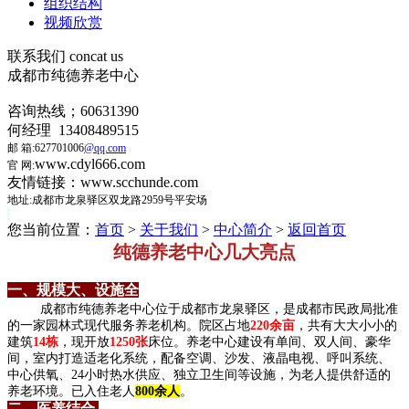
组织结构
视频欣赏
联系我们
concat us
成都市纯德养老中心
咨询热线；60631390
何经理 13408489515
邮 箱:627701006
@qq.com
www.cdyl666.com
官 网:
友情链接：www.scchunde.com
地址:成都市龙泉驿区双龙路2959号平安场
您当前位置：
首页
>
关于我们
>
中心简介
>
返回首页
纯德养老中心几大亮点
一、规模大、设施全
成都市纯德养老中心位于成都市龙泉驿区，是成都市民政局批准
的一家园林式现代服务养老机构。院区占地
220余亩
，
共有大大小小的
建筑
14栋
，现开放
1250张
床位。养老中心建设有单间、双人间、豪华
间，室内打造适老化系统，配备空调、沙发、液晶电视、呼叫系统、
中心供氧、24小时热水供应、独立卫生间等设施，为老人提供舒适的
养老环境。
已入住老人
800余人
。
二、医养结合