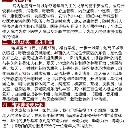
院内配套有一所以治疗老年病为主的龙泉纯德平安医院。医院开
设有神经科、消化科、呼吸科、心血管科、内分泌科、中医科、普外
科、康复医学科、功能医学科、安宁疗护中心、睡眠中心等科室和一
批医术精湛的医疗队伍，每日定时查房，建立健康档案，随时为老人
提供健康咨询和心理慰藉。医院还特别开设了长期照护中心，全体工
作人员均为专业医护人员以及经验丰富的护工，为老人的健康提供坚
实的保障。
三、环境优美、娱乐丰富
这里蓝天白云、绿树成荫、楼台亭榭、一步一风景，远离了城市
的喧嚣，呼吸也会变得顺畅。
40亩
的人工湖位于院区的东侧，是钓鱼
的好去处。春天湖边翠柳迎风飘舞，一阵清风袭来，混着绿叶的清香
与芬芳的花香沁人心脾。夏天，池塘的荷花和睡莲并蒂开放，满园荷
香。秋天，一树树桂花随风飘落，花香扑鼻。
院区整体环境幽静，绿
化面积达到
75%
，树木密布，鸟语花香，鱼儿满湖。
老人每天可以享
受宁静悠闲的养老时光，还可以在这里喂鱼喂鸭、开辟菜园，享受田
园之乐。
辅助设施有休闲广场、阅览室，棋牌室、茶楼、洗脚房、理
发室、健身区等。养老院娱乐活动丰富，其中有三百位老人根据兴趣
爱好，自由组合成各种小组，如舞蹈组、太极组、书画组、音乐组、
手指操组、手工组等，每天吹拉弹唱、载歌载舞的非常热闹。
四、纯德养老欢乐多
作为成都市其中一家养老院，我们已经获得了社会组织、家属、
老人的很多肯定，在2018年获得“四川品质养老服务榜样企业”荣誉称
号。我们的服务基本原则是“敬老为善、爱老为美、助老为乐、尊老为
德”，用我们的真心服务带给每一位老年人幸福快乐。